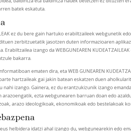
ea, baldintza eta baldintza hauek betetzen ez dituzten era
rren batek eskatuta.
ea
 ez du bere gain hartuko erabiltzaileek webgunetik 
tuen zerbitzuetatik jasotzen duten informazioaren aplika
na. Erabiltzailea izango da WEBGUNEAREN KUDEATZAILEAK 
ntzule bakarra.
informatiboan ematen dira, eta WEB GUNEAREN KUDEATZAI
parte hartzaileak gai jakin batean eskatzen duen aholkulari
u nahi izango. Gainera, ez du erantzukizunik izango emand
een arazoengatik, ezta webgunearen barruan doan edo azal
zoak, arazo ideologikoak, ekonomikoak edo bestelakoak kon
 ebazpena
a.eus helbidera idatzi ahal izango du, webgunearekin edo e