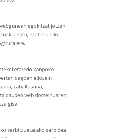
webgunean egokitzat jotzen
zuak aldatu, ezabatu edo
gitura ere.
tekei eta/edo kanpoko
 bertan dagoen edozein
asuna, zabaltasuna,
tuta dauden web domeinuaren
za gisa.
o zerbitzuetarako sarbidea