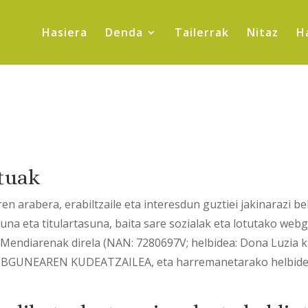
Hasiera
Denda
Tailerrak
Nitaz
H
atuak
n arabera, erabiltzaile eta interesdun guztiei jakinarazi b
a eta titulartasuna, baita sare sozialak eta lotutako web
 Mendiarenak direla (NAN: 7280697V; helbidea: Dona Luzia ka
EBGUNEAREN KUDEATZAILEA, eta harremanetarako helbide 