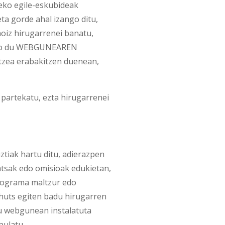
ko egile-eskubideak
eta gorde ahal izango ditu,
noiz hirugarrenei banatu,
harko du WEBGUNEAREN
tzea erabakitzen duenean,
partekatu, ezta hirugarrenei
ak hartu ditu, adierazpen
atsak edo omisioak edukietan,
programa maltzur edo
 huts egiten badu hirugarren
du webgunean instalatuta
pulatu.