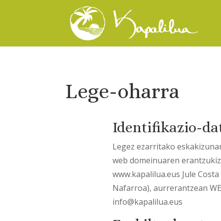
Lege-oharra
Identifikazio-d
Legez ezarritako eskakizunare
web domeinuaren erantzukizun
www.kapalilua.eus Jule Costa
Nafarroa), aurrerantzean W
info@kapalilua.eus