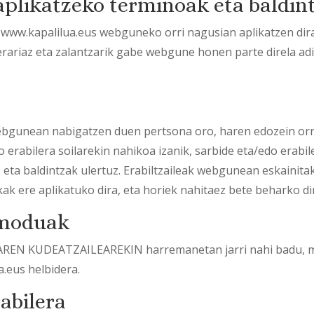
 aplikatzeko terminoak eta baldin
 www.kapalilua.eus webguneko orri nagusian aplikatzen d
ariaz eta zalantzarik gabe webgune honen parte direla ad
webgunean nabigatzen duen pertsona oro, haren edozein orri
erabilera soilarekin nahikoa izanik, sarbide eta/edo erabi
 eta baldintzak ulertuz. Erabiltzaileak webgunean eskainita
kak ere aplikatuko dira, eta horiek nahitaez bete beharko di
 moduak
REN KUDEATZAILEAREKIN harremanetan jarri nahi badu, mez
.eus helbidera.
abilera