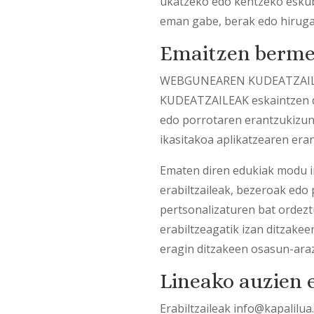
ukatzeko edo kentzeko eskubid
eman gabe, berak edo hiruga
Emaitzen berm
WEBGUNEAREN KUDEATZAILEAK
KUDEATZAILEAK eskaintzen di
edo porrotaren erantzukizu
ikasitakoa aplikatzearen era
Ematen diren edukiak modu 
erabiltzaileak, bezeroak edo 
pertsonalizaturen bat ordezt
erabiltzeagatik izan ditzak
eragin ditzakeen osasun-ara
Lineako auzien
Erabiltzaileak info@kapalilu