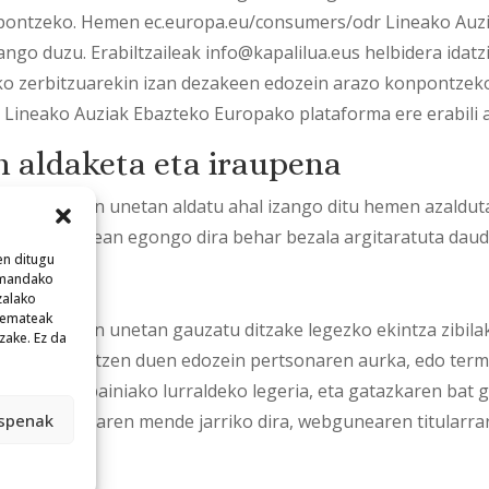
pontzeko. Hemen ec.europa.eu/consumers/odr Lineako Auz
zango duzu. Erabiltzaileak info@kapalilua.eus helbidera idatz
 zerbitzuarekin izan dezakeen edozein arazo konpontzek
Lineako Auziak Ebazteko Europako plataforma ere erabili a
 aldaketa eta iraupena
edozein unetan aldatu ahal izango ditu hemen azaldutak
e, eta indarrean egongo dira behar bezala argitaratuta daud
en ditugu
k
emandako
zalako
 emateak
edozein unetan gauzatu ditzake legezko ekintza zibila
zake. Ez da
ezala erabiltzen duen edozein pertsonaren aurka, edo termi
tuko da Espainiako lurraldeko legeria, eta gatazkaren bat g
espenak
) jurisdikzioaren mende jarriko dira, webgunearen titularra