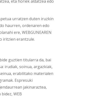
atzea, eta horiek aldatzea edo
tua urratzen duten iruzkin
 edo haurren, ordenaren edo
. Nolanahi ere, WEBGUNEAREN
iritzien erantzule.
e guztien titularra da, bai
: irudiak, soinua, argazkiak,
seinua, erabilitako materialen
gramak. Espresuki
jendaurrean jakinaraztea,
n bidez, WEB