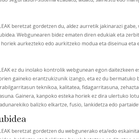
beretzat gordetzen du, aldez aurretik jakinarazi gabe, 
ubidea. Webgunearen bidez ematen diren edukiak eta zerbit
a horiek aurkezteko edo aurkitzeko modua eta diseinua eta e
 ez du inolako kontrolik webgunean egon daitezkeen es
horien gaineko erantzukizunik izango, eta ez du bermatuko
abilgarritasun teknikoa, kalitatea, fidagarritasuna, zehazt
asuna. Gainera, kanpoko esteka horiek ez dira ulertuko lo
adunarekiko balizko elkartze, fusio, lankidetza edo partaidet
ubidea
beretzat gordetzen du webgunerako eta/edo eskainitak