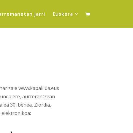
arremanetan jarri
Euskera
ehar zaie www.kapalilua.eus
gunea ere, aurrerantzean
lea 30, behea, Ziordia,
elektronikoa: