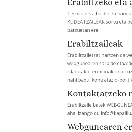
Erabiltzeko eta
Termino eta baldintza hauek
KUDEATZAILEAK sortu eta ber
batzuetan ere.
Erabiltzaileak
Erabiltzailetzat hartzen da 
webgunearen sarbide eta/edo 
islatutako terminoak onartuz
nahi badu, kontratazio-politi
Kontaktatzeko
Erabiltzaile batek WEBGUNEA
ahal izango du info@kapalilua
Webgunearen er