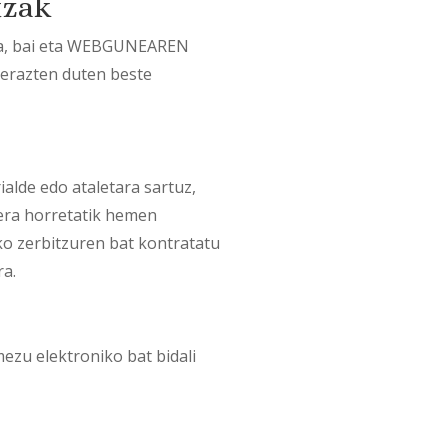
tzak
ira, bai eta WEBGUNEAREN
ierazten duten beste
alde edo ataletara sartuz,
lera horretatik hemen
ko zerbitzuren bat kontratatu
ra.
u elektroniko bat bidali