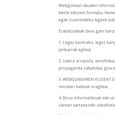
Webgunean dauden informazio g
beste edozein formatu, hem
egile zuzenbideko legeek bab
Erabiltzaileak bere gain hart
1. Legez kontrako, legez ka
jarduerak egitea;
2. Izaera arrazista, xenofob
propaganda zabaltzea, giza e
3. WEBGUNEAREN KUDEATZAILEA
moralari kalteak eragitea;
4. Birus informatikoak edo ar
sarean sartzea edo zabaltzea