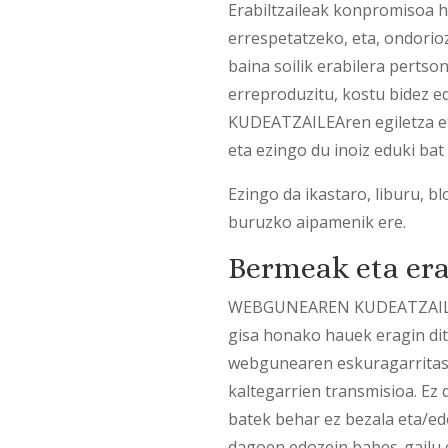
Erabiltzaileak konpromisoa
errespetatzeko, eta, ondorioz
baina soilik erabilera pertso
erreproduzitu, kostu bidez 
KUDEATZAILEAren egiletza et
eta ezingo du inoiz eduki bat
Ezingo da ikastaro, liburu, 
buruzko aipamenik ere.
Bermeak eta era
WEBGUNEAREN KUDEATZAILEAK 
gisa honako hauek eragin dit
webgunearen eskuragarritasu
kaltegarrien transmisioa. Ez
batek behar ez bezala eta/edo
dagoen edozein babes-gailu 