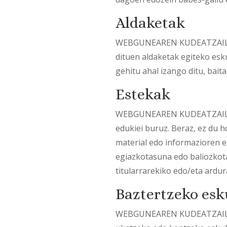
Aldaketak
WEBGUNEAREN KUDEATZAILEAK 
dituen aldaketak egiteko esk
gehitu ahal izango ditu, bait
Estekak
WEBGUNEAREN KUDEATZAILEAK
edukiei buruz. Beraz, ez du 
material edo informazioren er
egiazkotasuna edo baliozkot
titularrarekiko edo/eta ardur
Baztertzeko esk
WEBGUNEAREN KUDEATZAILEAK 