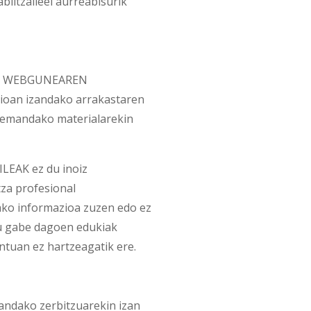
biltzaileei aurreabisurik
edo WEBGUNEAREN
zioan izandako arrakastaren
emandako materialarekin
LEAK ez du inoiz
tza profesional
ako informazioa zuzen edo ez
du gabe dagoen edukiak
tuan ez hartzeagatik ere.
mandako zerbitzuarekin izan