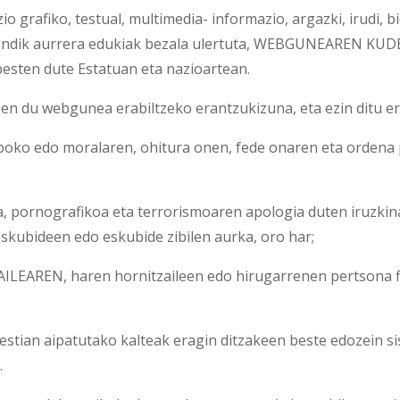
rafiko, testual, multimedia- informazio, argazki, irudi, bi
endik aurrera edukiak bezala ulertuta, WEBGUNEAREN KUD
esten dute Estatuan eta nazioartean.
zen du webgunea erabiltzeko erantzukizuna, eta ezin ditu era
npoko edo moralaren, ohitura onen, fede onaren eta ordena
oa, pornografikoa eta terrorismoaren apologia duten iruzki
skubideen edo eskubide zibilen aurka, oro har;
REN, haren hornitzaileen edo hirugarrenen pertsona fisi
estian aipatutako kalteak eragin ditzakeen beste edozein si
.