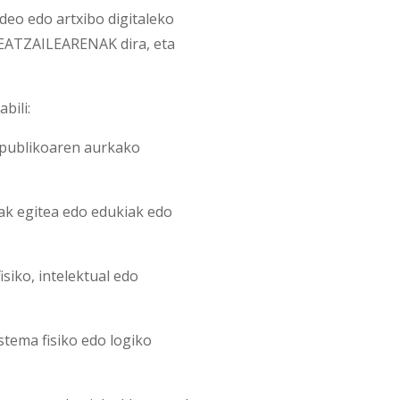
deo edo artxibo digitaleko
EATZAILEARENAK dira, eta
bili:
 publikoaren aurkako
nak egitea edo edukiak edo
ko, intelektual edo
stema fisiko edo logiko