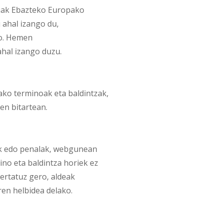
iak Ebazteko Europako
i ahal izango du,
o. Hemen
hal izango duzu.
o terminoak eta baldintzak,
en bitartean.
k edo penalak, webgunean
no eta baldintza horiek ez
ertatuz gero, aldeak
ren helbidea delako.