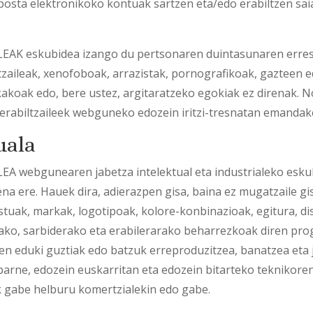
 posta elektronikoko kontuak sartzen eta/edo erabiltzen sai
eskubidea izango du pertsonaren duintasunaren errespe
tzaileak, xenofoboak, arrazistak, pornografikoak, gazteen
akoak edo, bere ustez, argitaratzeko egokiak ez direnak
abiltzaileek webguneko edozein iritzi-tresnatan emandako 
uala
bgunearen jabetza intelektual eta industrialeko eskubid
 ere. Hauek dira, adierazpen gisa, baina ez mugatzaile gisa
stuak, markak, logotipoak, kolore-konbinazioak, egitura, di
ko, sarbiderako eta erabilerarako beharrezkoak diren pro
 eduki guztiak edo batzuk erreproduzitzea, banatzea eta 
barne, edozein euskarritan eta edozein bitarteko teknikore
abe helburu komertzialekin edo gabe.