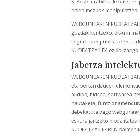
5. Beste erabiltzaile batzuen
haien mezuak manipulatzea.
WEBGUNEAREN KUDEATZAILEAK 
guztiak kentzeko, diskrimina
segurtasun publikoaren aurk
KUDEATZAILEA ez da izango er
Jabetza intelekt
WEBGUNEAREN KUDEATZAILEA we
eta bertan dauden elementuena
audioa, bideoa, softwarea, te
hautaketa, funtzionamendura
debekatuta dago webgunearen
eskura jartzeko modalitatea 
KUDEATZAILEAREN baimenik g