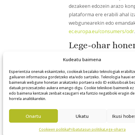
dezakeen edozein arazo kon
plataforma ere erabili ahal i
webgunearekin edo emandako
ec.europa.eu/consumers/odr
.
Lege-ohar honen
WEBGUNEAREN KUDEATZAILEAK 
Kudeatu baimena
aldez aurretik jakinarazi gab
Esperientzia onenak eskaintzeko, cookieak bezalako teknologiak erabiltz
Legezko akzioa
gailuaren informazioa gordetzeko eta/edo sartzeko. Teknologia hauei 
baimenak webgune honetan arakatzeko portaera edo ID esklusiboak be
datuak prozesatzeko aukera emango digu. Cookie teknikoei baimenik ez
WEBGUNEAREN KUDEATZAILEAK 
edo baimena kentzeak zenbait ezaugarri eta funtzio negatiboki eragin de
azaldutako edukia behar ez b
horrela analitikarekin.
betetzeagatik. Une oro aplika
Onartu
Ukatu
Ikusi hob
Ziordiako (Nafarroa, Espainia
Cookieen politika
Pribatutasun politika
Lege-oharra