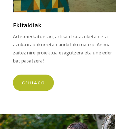
Ekitaldiak
Arte-merkatuetan, artisautza-azoketan eta
azoka iraunkorretan aurkituko nauzu. Anima
zaitez nire proiektua ezagutzera eta une eder
bat pasatzera!
GEHIAGO