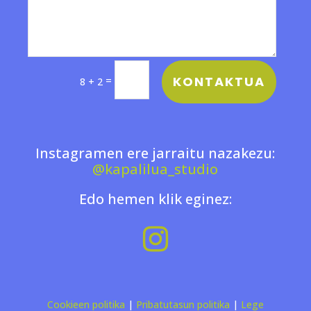
KONTAKTUA
=
8 + 2
Instagramen ere jarraitu nazakezu:
@kapalilua_studio
Edo hemen klik eginez:
Cookieen politika
|
Pribatutasun politika
|
Lege