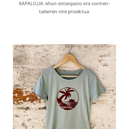
KAPALILUA: ehun-estanpazio eta sormen-
tailerren nire proiektua.