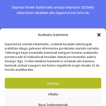
Enpresa honek Nafarroako artisau enpresen 2025eko
inbertsioen deialdian diru-laguntza bat lortu du
Kudeatu baimena
Esperientzia onenak eskaintzeko, cookieak bezalako teknologiak
erabiltzen ditugu gailuaren informazioa gordetzeko eta/edo sartzeko.
Teknologia hauei emandako baimenak webgune honetan arakatzeko
portaera edo ID esklusiboak bezalako datuak prozesatzeko aukera
emango digu. Cookie teknikoei baimenik ez emateak edo baimena
kentzeak zenbait ezaugarri eta funtzio negatiboki eragin dezake. Ez da
horrela analitikarekin.
Onartu
Ukatu
Ikusi hobespenak