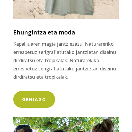
Ehungintza eta moda
Kapaliluaren magia jantz ezazu. Naturareriko
errespetuz serigrafiatutako jantzietan diseinu
dirdiratsu eta tropikalak. Naturarekiko
errespetuz serigrafiatutako jantzietan diseinu
dirdiratsu eta tropikalak.
GEHIAGO