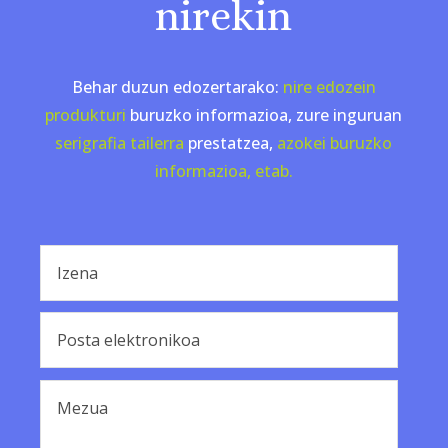
nirekin
Behar duzun edozertarako:
nire edozein
produkturi
buruzko informazioa, zure inguruan
serigrafia tailerra
prestatzea,
azokei buruzko
informazioa, etab.