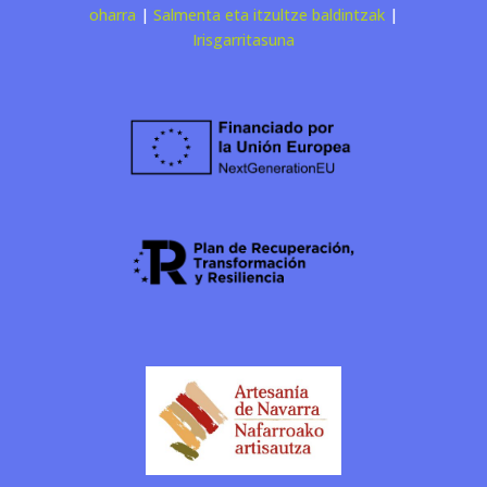
oharra
|
Salmenta eta itzultze baldintzak
|
Irisgarritasuna