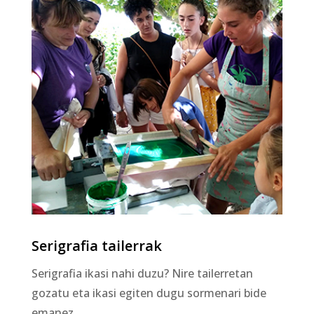
Serigrafia tailerrak
Serigrafia ikasi nahi duzu? Nire tailerretan
gozatu eta ikasi egiten dugu sormenari bide
emanez.