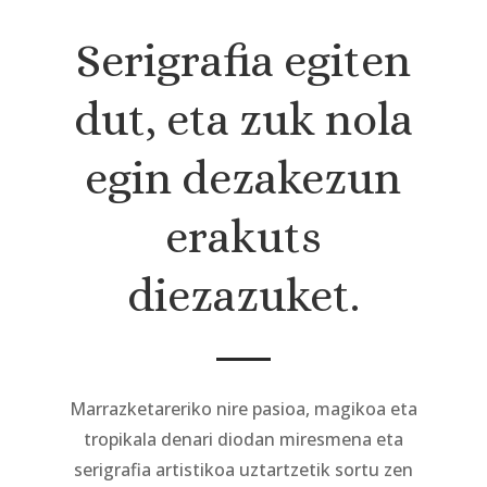
Serigrafia egiten
dut, eta zuk nola
egin dezakezun
erakuts
diezazuket.
Marrazketareriko nire pasioa, magikoa eta
tropikala denari diodan miresmena eta
serigrafia artistikoa uztartzetik sortu zen