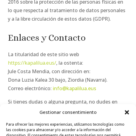
2016 sobre la protección de las personas físicas en
lo que respecta al tratamiento de datos personales
y a la libre circulación de estos datos (GDPR).
Enlaces y Contacto
La titularidad de este sitio web
https://kapalilua.eus/
, la ostenta:
Jule Costa Mendia, con dirección en:
Dona Luzia Kalea 30 bajo, Ziordia (Navarra).
Correo electrónico:
info@kapalilua.eus
Si tienes dudas o alguna pregunta, no dudes en
ponerte en contacto conmigo. ¡Estoy aquí para
Gestionar consentimiento
ayudarte!
Para ofrecer las mejores experiencias, utilizamos tecnologías como
Envía un mensaje a
info@kapalilua.eus
o rellena el
las cookies para almacenar y/o acceder a la información del
formulario de contacto en la sección Contacto.
dispositivo. El consentimiento de estas tecnologías nos permitirá