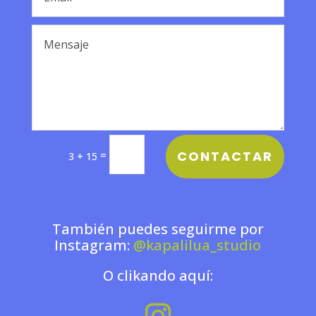
CONTACTAR
=
3 + 15
También puedes seguirme por
Instagram:
@kapalilua_studio
O clikando aquí: