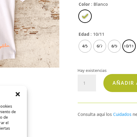
Color
: Blanco
Edad
: 10/11
4/5
6/7
8/9
10/11
Hay existencias
Planeta
AÑADIR 
Kapali
cantidad
cookies
miento de
Consulta aquí los
Cuidados
ne
to de
rar el
iertas