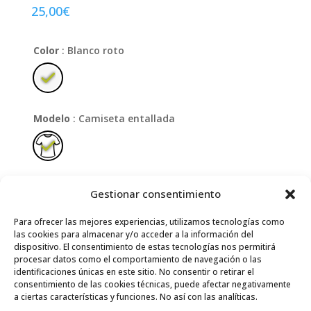
25,00
€
Color
: Blanco roto
Modelo
: Camiseta entallada
Talla
: L
Gestionar consentimiento
XS
S
M
L
XL
Para ofrecer las mejores experiencias, utilizamos tecnologías como
las cookies para almacenar y/o acceder a la información del
Limpiar
dispositivo. El consentimiento de estas tecnologías nos permitirá
procesar datos como el comportamiento de navegación o las
Hay existencias
identificaciones únicas en este sitio. No consentir o retirar el
consentimiento de las cookies técnicas, puede afectar negativamente
Lorak
AÑADIR AL CARRITO
a ciertas características y funciones. No así con las analíticas.
cantidad