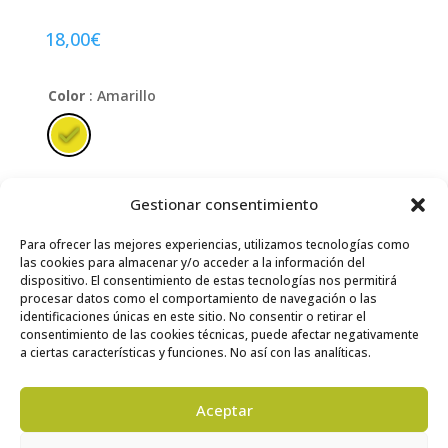
18,00
€
Color
: Amarillo
Edad
: 10/11
Gestionar consentimiento
2/3
4/5
6/7
8/9
10/11
12/13
Para ofrecer las mejores experiencias, utilizamos tecnologías como
las cookies para almacenar y/o acceder a la información del
Limpiar
dispositivo. El consentimiento de estas tecnologías nos permitirá
procesar datos como el comportamiento de navegación o las
Solo quedan 2 disponibles
identificaciones únicas en este sitio. No consentir o retirar el
consentimiento de las cookies técnicas, puede afectar negativamente
Kapalilua
AÑADIR AL CARRITO
a ciertas características y funciones. No así con las analíticas.
txiki
cantidad
Aceptar