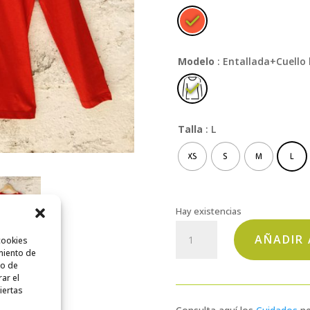
Modelo
: Entallada+Cuello
Talla
: L
XS
S
M
L
Hay existencias
Izar
AÑADIR 
cookies
Neska
miento de
cantidad
to de
rar el
iertas