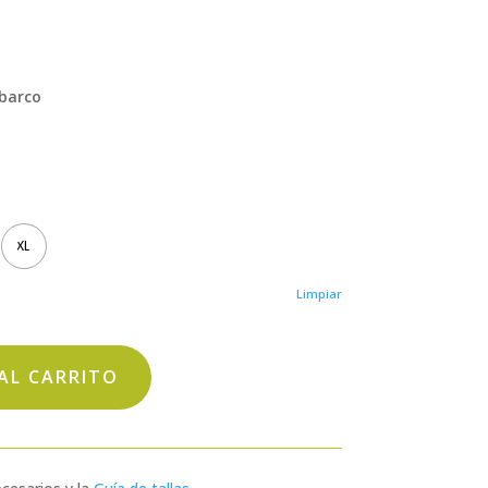
 barco
XL
Limpiar
AL CARRITO