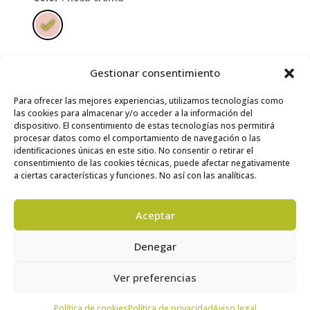
Edad
: 10/11
Gestionar consentimiento
2/3
4/5
6/7
8/9
10/11
12/13
Para ofrecer las mejores experiencias, utilizamos tecnologías como
las cookies para almacenar y/o acceder a la información del
Limpiar
dispositivo. El consentimiento de estas tecnologías nos permitirá
procesar datos como el comportamiento de navegación o las
Solo quedan 1 disponibles
identificaciones únicas en este sitio. No consentir o retirar el
consentimiento de las cookies técnicas, puede afectar negativamente
Bihotz
AÑADIR AL CARRITO
a ciertas características y funciones. No así con las analíticas.
cantidad
Aceptar
Denegar
Consulta aquí los
Cuidados
necesarios y la
Guía de
tallas
Ver preferencias
Política de cookies
Política de privacidad
Aviso legal