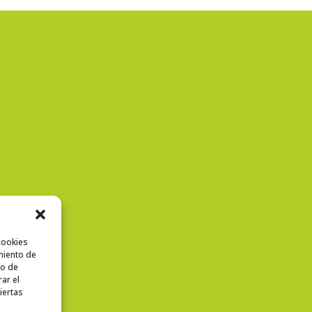
cookies
miento de
to de
rar el
iertas